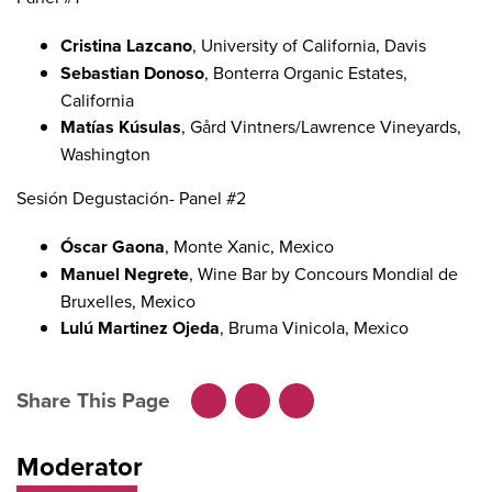
Cristina Lazcano
, University of California, Davis
Sebastian Donoso
, Bonterra Organic Estates,
California
Matías Kúsulas
, Gård Vintners/Lawrence Vineyards,
Washington
Sesión Degustación- Panel #2
Óscar Gaona
, Monte Xanic, Mexico
Manuel Negrete
, Wine Bar by Concours Mondial de
Bruxelles, Mexico
Lulú Martinez Ojeda
, Bruma Vinicola, Mexico
Share This Page
Facebook
LinkedIn
X
Moderator